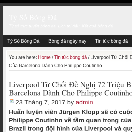
Tỷ Số Bóng Đá
Tỷ số trực tuyến bóng đá, Lịch thi đấu, Kết quả bóng đá
Tỷ Số Bóng Đá
Bóng đá ngày nay
Tin tức bóng đá
You are here:
Home
/
Tin tức bóng đá
/
Liverpool Từ Chối 
Của Barcelona Dành Cho Philippe Coutinho
Liverpool Từ Chối Đề Nghị 72 Triệu 
Barcelona Dành Cho Philippe Coutinh
23 Tháng 7, 2017
by
admin
Huấn luyện viên Jürgen Klopp sẽ có cuộ
Philippe Coutinho về tầm quan trọng của
Brazil trong đội hình của Liverpool và q