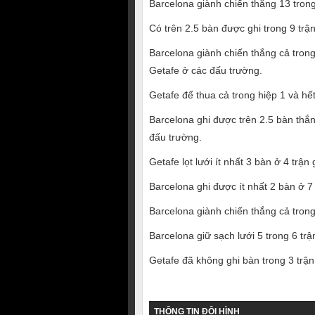
Barcelona giành chiến thắng 13 tron
Có trên 2.5 bàn được ghi trong 9 trậ
Barcelona giành chiến thắng cả trong
Getafe ở các đấu trường.
Getafe để thua cả trong hiệp 1 và hết
Barcelona ghi được trên 2.5 bàn thắn
đấu trường.
Getafe lọt lưới ít nhất 3 bàn ở 4 trận
Barcelona ghi được ít nhất 2 bàn ở 7
Barcelona giành chiến thắng cả trong 
Barcelona giữ sạch lưới 5 trong 6 tr
Getafe đã không ghi bàn trong 3 trận
THÔNG TIN ĐỘI HÌNH