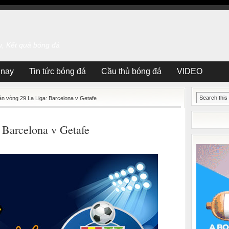
ấu, Kết quả bóng đá
 nay
Tin tức bóng đá
Cầu thủ bóng đá
VIDEO
n vòng 29 La Liga: Barcelona v Getafe
 Barcelona v Getafe