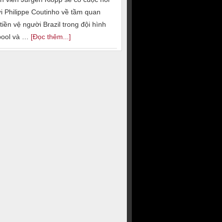
i Philippe Coutinho về tầm quan
tiền vệ người Brazil trong đội hình
pool và …
[Đọc thêm...]