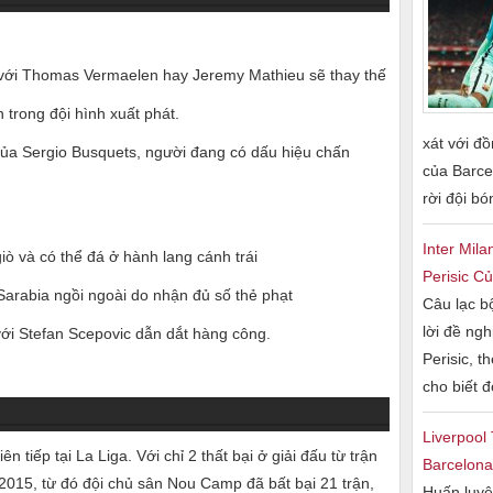
 với Thomas Vermaelen hay Jeremy Mathieu sẽ thay thế
n trong đội hình xuất phát.
xát với đ
 của Sergio Busquets, người đang có dấu hiệu chấn
của Barcel
rời đội b
Inter Mil
giò và có thể đá ở hành lang cánh trái
Perisic C
Sarabia ngồi ngoài do nhận đủ số thẻ phạt
Câu lạc b
lời đề ng
với Stefan Scepovic dẫn dắt hàng công.
Perisic, t
cho biết 
Liverpool
n tiếp tại La Liga. Với chỉ 2 thất bại ở giải đấu từ trận
Barcelona
2015, từ đó đội chủ sân Nou Camp đã bất bại 21 trận,
Huấn luyệ