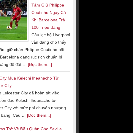
Tâm Giữ Philippe
Coutinho Ngay Cả
Khi Barcelona Trả
100 Triệu Bảng
Câu lạc bộ Liverpool
vẫn đang cho thấy
tâm giữ chân Philippe Coutinho bất
 Barcelona đang rục rịch chuẩn bị
 bảng để đặt …
[Đọc thêm...]
 City Mua Kelechi Iheanacho Từ
r City
 Leicester City đã hoàn tất việc
tiền đạo Kelechi Iheanacho từ
r City với mức phí chuyển nhượng
ệu bảng. Cầu …
[Đọc thêm...]
as Trở Về Đầu Quân Cho Sevilla