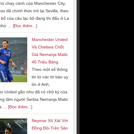
hủ chạy cánh của Manchester City,
s đã chính thức trở lại Sevilla, theo
 bố của câu lạc bộ đang thi đấu ở La
u thủ …
[Đọc thêm...]
Manchester United
Và Chelsea Chốt
Giá Nemanja Matic
40 Triệu Bảng
Theo một số thông
tin từ các tờ báo uy
tín ở Anh,
r United gần như đã có chữ ký của
rung tâm người Serbia Nemanja Matic
ea …
[Đọc thêm...]
Neymar Xô Xát Với
Đồng Đội Trên Sân