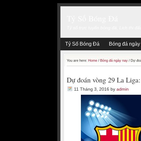
Tỷ Số Bóng Đá
Tỷ số trực tuyến bóng đá, Lịch thi đ
Tỷ Số Bóng Đá
Bóng đá ngày
You are here:
Home
/
Bóng đá ngày nay
/
Dự đoá
Dự đoán vòng 29 La Liga:
11 Tháng 3, 2016
by
admin