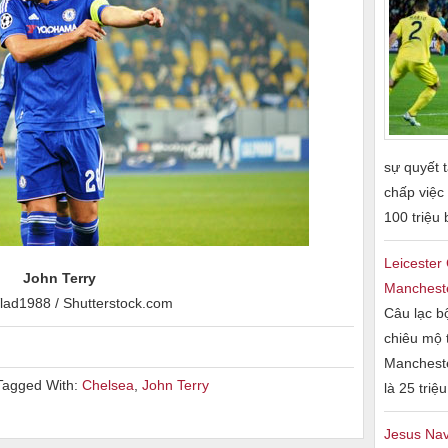
sự quyết 
chấp việc
100 triệu
Leicester
John Terry
Mancheste
Vlad1988 / Shutterstock.com
Câu lạc bộ
chiêu mộ 
Mancheste
Tagged With:
Chelsea
,
John Terry
là 25 tri
Jesus Nav