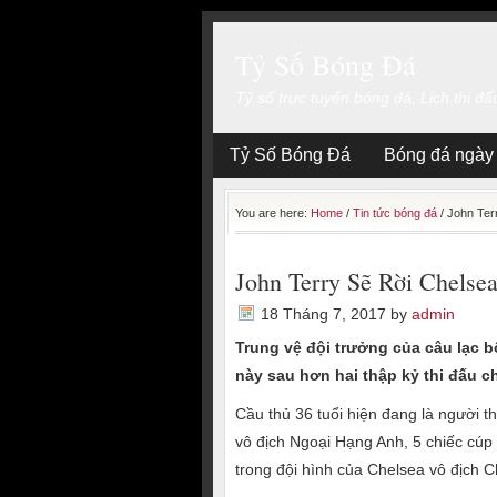
Tỷ Số Bóng Đá
Tỷ số trực tuyến bóng đá, Lịch thi đ
Tỷ Số Bóng Đá
Bóng đá ngày
You are here:
Home
/
Tin tức bóng đá
/
John Ter
John Terry Sẽ Rời Chels
18 Tháng 7, 2017
by
admin
Trung vệ đội trưởng của câu lạc bộ
này sau hơn hai thập kỷ thi đấu c
Cầu thủ 36 tuổi hiện đang là người t
vô địch Ngoại Hạng Anh, 5 chiếc cúp
trong đội hình của Chelsea vô địch