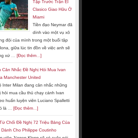
Tập Trước Trận El
Clasico Giao Hữu Ở
Miami
Tiền đạo Neymar đã
dính vào một vụ xô
ồng đội của mình trong một buổi tập
ona, giữa lúc tin đồn về việc anh sẽ
óng xứ …
[Đọc thêm...]
an Cân Nhắc Đề Nghị Hỏi Mua Ivan
ủa Manchester United
ộ Inter Milan đang cân nhắc những
hị hỏi mua cầu thủ chạy cánh Ivan
heo huấn luyện viên Luciano Spalletti
đó là …
[Đọc thêm...]
 Từ Chối Đề Nghị 72 Triệu Bảng Của
 Dành Cho Philippe Coutinho
n viên Jürgen Klopp sẽ có cuộc nói