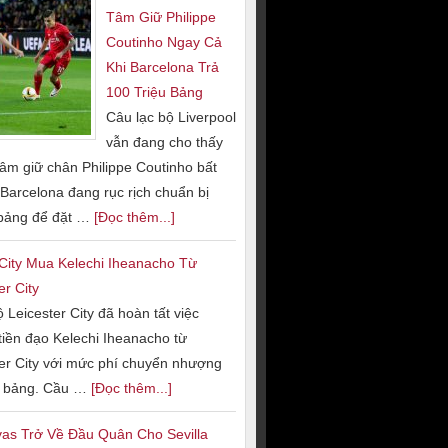
Tâm Giữ Philippe
Coutinho Ngay Cả
Khi Barcelona Trả
100 Triệu Bảng
Câu lạc bộ Liverpool
vẫn đang cho thấy
tâm giữ chân Philippe Coutinho bất
 Barcelona đang rục rịch chuẩn bị
 bảng để đặt …
[Đọc thêm...]
 City Mua Kelechi Iheanacho Từ
r City
 Leicester City đã hoàn tất việc
tiền đạo Kelechi Iheanacho từ
r City với mức phí chuyển nhượng
ệu bảng. Cầu …
[Đọc thêm...]
as Trở Về Đầu Quân Cho Sevilla