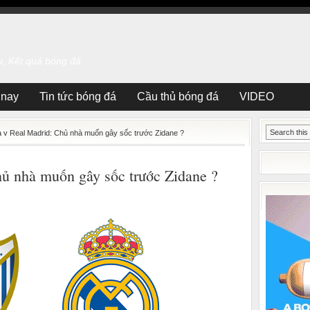
ấu, Kết quả bóng đá
 nay
Tin tức bóng đá
Cầu thủ bóng đá
VIDEO
 v Real Madrid: Chủ nhà muốn gây sốc trước Zidane ?
ủ nhà muốn gây sốc trước Zidane ?