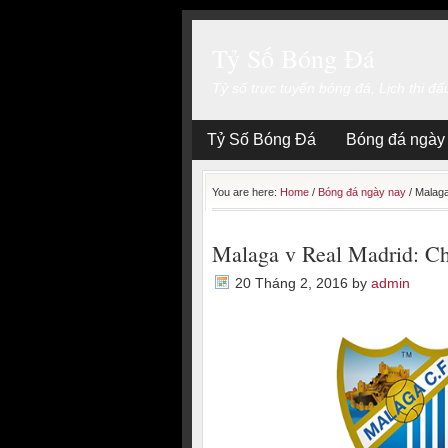
Tỷ Số Bóng Đá
Tỷ số trực tuyến bóng đá, Lịch thi đ
Tỷ Số Bóng Đá
Bóng đá ngày
You are here:
Home
/
Bóng đá ngày nay
/
Malaga
Malaga v Real Madrid: Ch
20 Tháng 2, 2016
by
admin