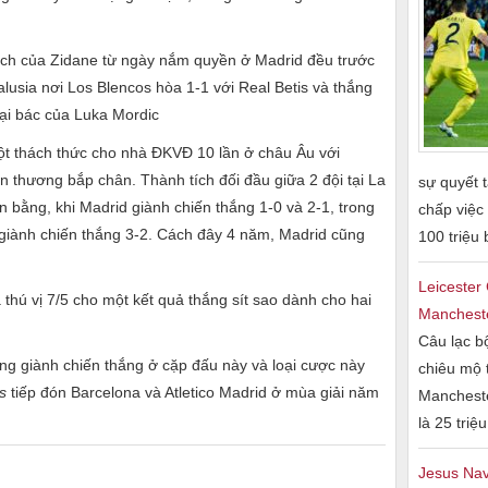
.
hách của Zidane từ ngày nắm quyền ở Madrid đều trước
lusia nơi Los Blencos hòa 1-1 với Real Betis và thắng
ại bác của Luka Mordic
ột thách thức cho nhà ĐKVĐ 10 lần ở châu Âu với
n thương bắp chân. Thành tích đối đầu giữa 2 đội tại La
sự quyết 
n bằng, khi Madrid giành chiến thắng 1-0 và 2-1, trong
chấp việc
 giành chiến thắng 3-2. Cách đây 4 năm, Madrid cũng
100 triệu
Leicester
 thú vị 7/5 cho một kết quả thắng sít sao dành cho hai
Mancheste
Câu lạc bộ
óng giành chiến thắng ở cặp đấu này và loại cược này
chiêu mộ 
s
tiếp đón Barcelona và Atletico Madrid ở mùa giải năm
Mancheste
là 25 tri
Jesus Nav