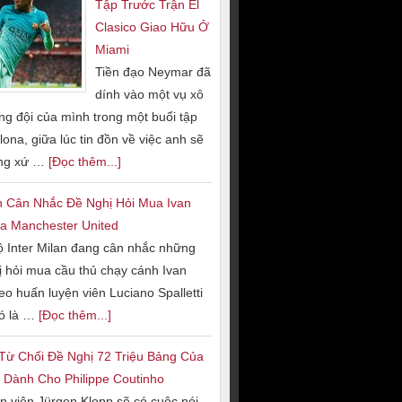
Tập Trước Trận El
Clasico Giao Hữu Ở
Miami
Tiền đạo Neymar đã
dính vào một vụ xô
ồng đội của mình trong một buổi tập
ona, giữa lúc tin đồn về việc anh sẽ
óng xứ …
[Đọc thêm...]
an Cân Nhắc Đề Nghị Hỏi Mua Ivan
ủa Manchester United
ộ Inter Milan đang cân nhắc những
hị hỏi mua cầu thủ chạy cánh Ivan
heo huấn luyện viên Luciano Spalletti
đó là …
[Đọc thêm...]
 Từ Chối Đề Nghị 72 Triệu Bảng Của
 Dành Cho Philippe Coutinho
n viên Jürgen Klopp sẽ có cuộc nói