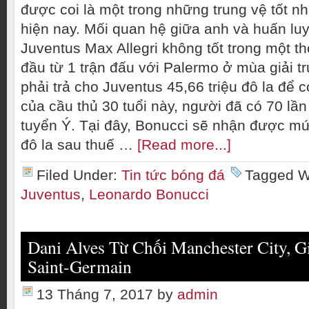
được coi là một trong những trung vệ tốt nhấ
hiện nay. Mối quan hệ giữa anh và huấn lu
Juventus Max Allegri không tốt trong một thờ
đầu từ 1 trận đấu với Palermo ở mùa giải t
phải trả cho Juventus 45,66 triệu đô la để 
của cầu thủ 30 tuổi này, người đã có 70 lần
tuyển Ý. Tại đây, Bonucci sẽ nhận được mứ
đô la sau thuế …
[Read more...]
Filed Under:
Tin tức bóng đá
Tagged W
Juventus
,
Leonardo Bonucci
Dani Alves Từ Chối Manchester City, G
Saint-Germain
13 Tháng 7, 2017
by
admin