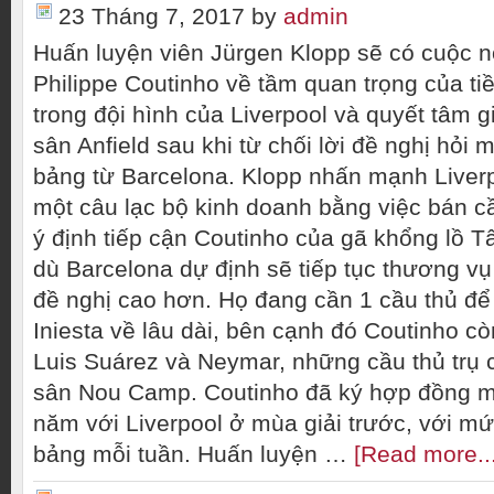
23 Tháng 7, 2017
by
admin
Huấn luyện viên Jürgen Klopp sẽ có cuộc n
Philippe Coutinho về tầm quan trọng của tiề
trong đội hình của Liverpool và quyết tâm g
sân Anfield sau khi từ chối lời đề nghị hỏi mu
bảng từ Barcelona. Klopp nhấn mạnh Liverp
một câu lạc bộ kinh doanh bằng việc bán cầ
ý định tiếp cận Coutinho của gã khổng lồ 
dù Barcelona dự định sẽ tiếp tục thương vụ
đề nghị cao hơn. Họ đang cần 1 cầu thủ để
Iniesta về lâu dài, bên cạnh đó Coutinho cò
Luis Suárez và Neymar, những cầu thủ trụ c
sân Nou Camp. Coutinho đã ký hợp đồng mớ
năm với Liverpool ở mùa giải trước, với m
bảng mỗi tuần. Huấn luyện …
[Read more...