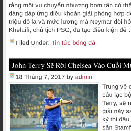
rằng một vụ chuyển nhượng bom tấn có thể
dàng đáp ứng điều khoản giải phóng hợp đồ
triệu đô la và mức lương mà Neymar đòi hỏ
Khelaifi, chủ tịch PSG, đã tạo điều kiện để
Filed Under:
Tin tức bóng đá
John Terry Sẽ Rời Chelsea Vào Cuối 
18 Tháng 7, 2017
by
admin
Trung vệ 
câu lạc b
Terry, sẽ 
giải này s
kỷ thi đấu
sân Stamf