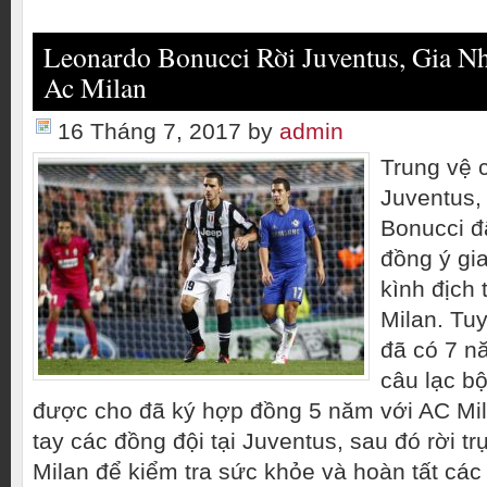
Leonardo Bonucci Rời Juventus, Gia N
Ac Milan
16 Tháng 7, 2017
by
admin
Trung vệ 
Juventus,
Bonucci đ
đồng ý gi
kình địch 
Milan. Tu
đã có 7 n
câu lạc bộ
được cho đã ký hợp đồng 5 năm với AC Mil
tay các đồng đội tại Juventus, sau đó rời t
Milan để kiểm tra sức khỏe và hoàn tất các 