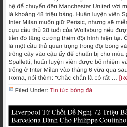
hệ để chuyển đến Manchester United với 
là khoảng 48 triệu bảng. Huấn luyện viên Spa
Inter Milan muốn giữ Perisic, nhưng sẽ mi
cựu cầu thủ 28 tuổi của Wolfsburg nếu đượ
tiền đó tăng cường thêm đội hình hiện tại. 
là một cầu thủ quan trọng trong đội bóng v
trông cậy vào cậu ấy để chuẩn bị cho mùa g
Spalletti, huấn luyện viên được bổ nhiệm v
trống ở Inter Milan vào tháng 6 vừa qua sau
Roma, nói thêm: "Chắc chắn là có rất …
[R
Filed Under:
Tin tức bóng đá
Liverpool Từ Chối Đề Nghị 72 Triệu B
Barcelona Dành Cho Philippe Coutinho