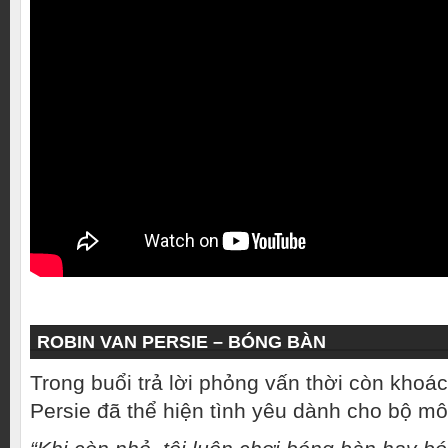
ROBIN VAN PERSIE – BÓNG BÀN
Trong buổi trả lời phỏng vấn thời còn khoá
Persie đã thể hiện tình yêu dành cho bộ m