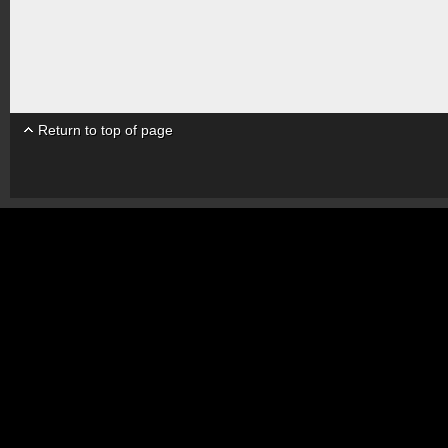
Return to top of page