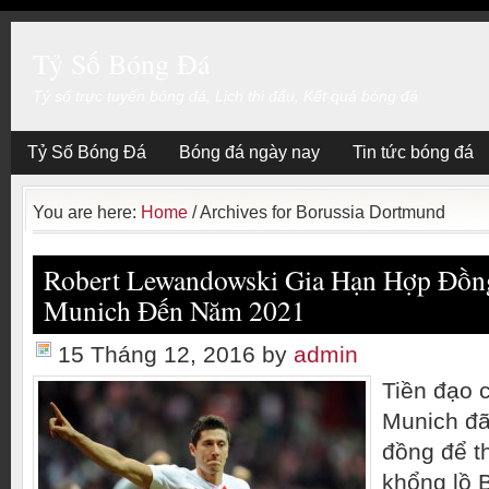
Tỷ Số Bóng Đá
Tỷ số trực tuyến bóng đá, Lịch thi đấu, Kết quả bóng đá
Tỷ Số Bóng Đá
Bóng đá ngày nay
Tin tức bóng đá
You are here:
Home
/
Archives for Borussia Dortmund
Robert Lewandowski Gia Hạn Hợp Đồn
Munich Đến Năm 2021
15 Tháng 12, 2016
by
admin
Tiền đạo 
Munich đã
đồng để t
khổng lồ 