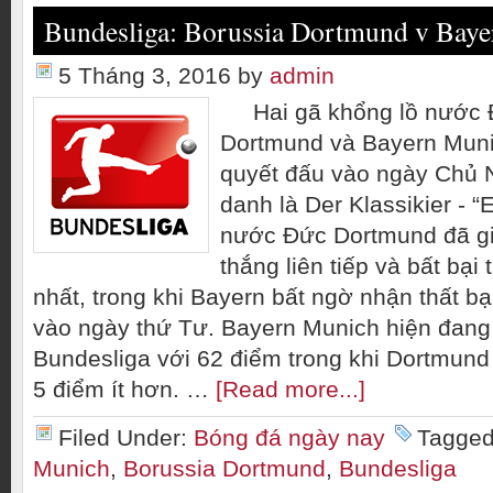
Bundesliga: Borussia Dortmund v Bay
5 Tháng 3, 2016
by
admin
Hai gã khổng lồ nước 
Dortmund và Bayern Muni
quyết đấu vào ngày Chủ 
danh là Der Klassikier - “
nước Đức Dortmund đã gi
thắng liên tiếp và bất bại 
nhất, trong khi Bayern bất ngờ nhận thất bạ
vào ngày thứ Tư. Bayern Munich hiện đang
Bundesliga với 62 điểm trong khi Dortmund
5 điểm ít hơn. …
[Read more...]
Filed Under:
Bóng đá ngày nay
Tagged
Munich
,
Borussia Dortmund
,
Bundesliga