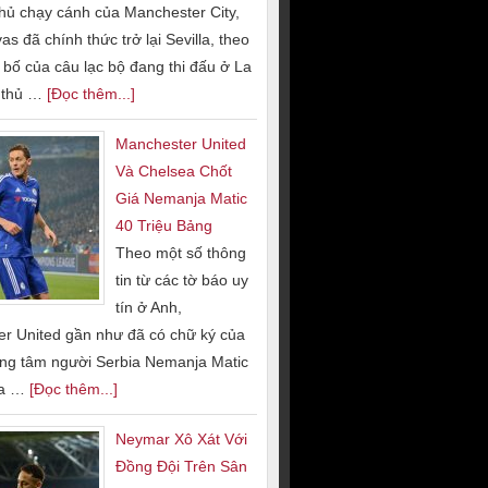
hủ chạy cánh của Manchester City,
s đã chính thức trở lại Sevilla, theo
 bố của câu lạc bộ đang thi đấu ở La
u thủ …
[Đọc thêm...]
Manchester United
Và Chelsea Chốt
Giá Nemanja Matic
40 Triệu Bảng
Theo một số thông
tin từ các tờ báo uy
tín ở Anh,
r United gần như đã có chữ ký của
rung tâm người Serbia Nemanja Matic
ea …
[Đọc thêm...]
Neymar Xô Xát Với
Đồng Đội Trên Sân