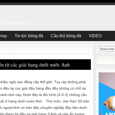
ấu, Kết quả bóng đá
 nay
Tin tức bóng đá
Cầu thủ bóng đá
VIDEO
ên từ các giải hạng dưới nước Anh
 nhiều ngôi sao đẳng cấp thế giới. Tuy vậy không phải
i đấu tại các giải đấu hàng đầu đều không có chỗ tại
ành tinh này. Dưới đây là đội hình (4-3-3) những cầu
n tuổi ở hạng dưới nước Anh. Thủ môn: Joe Hart Số trận
nh người Anh có trận đấu chuyên nghiệp đầu tiên dưới
 đang thi đấu tại giải hạng 3 Anh và gây ấn tượng