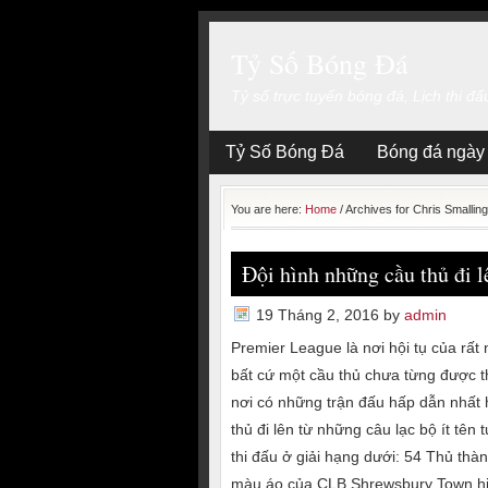
Tỷ Số Bóng Đá
Tỷ số trực tuyến bóng đá, Lịch thi đ
Tỷ Số Bóng Đá
Bóng đá ngày
You are here:
Home
/
Archives for Chris Smalling
Đội hình những cầu thủ đi l
19 Tháng 2, 2016
by
admin
Premier League là nơi hội tụ của rất
bất cứ một cầu thủ chưa từng được th
nơi có những trận đấu hấp dẫn nhất h
thủ đi lên từ những câu lạc bộ ít tê
thi đấu ở giải hạng dưới: 54 Thủ thà
màu áo của CLB Shrewsbury Town hiện