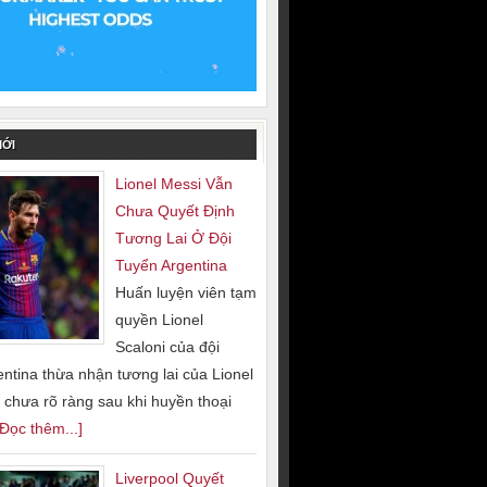
MỚI
Lionel Messi Vẫn
Chưa Quyết Định
Tương Lai Ở Đội
Tuyển Argentina
Huấn luyện viên tạm
quyền Lionel
Scaloni của đội
entina thừa nhận tương lai của Lionel
 chưa rõ ràng sau khi huyền thoại
[Đọc thêm...]
Liverpool Quyết