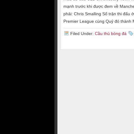
mạnh trước khi được đem về Manches
phải: Chris Smalling Số trận thi đấu 
Premier League cùng Quỷ đỏ thành
Filed Under:
Cầu thủ bóng đá