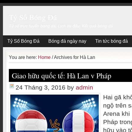
Tỷ Số Bóng Đá
Tỷ số trực tuyến bóng đá, Lịch thi đấu, Kết quả bóng đá
Tỷ Số Bóng Đá
Bóng đá ngày nay
Tin tức bóng đá
You are here:
Home
/
Archives for Hà Lan
Giao hữu quốc tế: Hà Lan v Pháp
24 Tháng 3, 2016
by
admin
Hai gã khổ
ngộ trên 
Arena khi
Pháp tron
hữu vào t