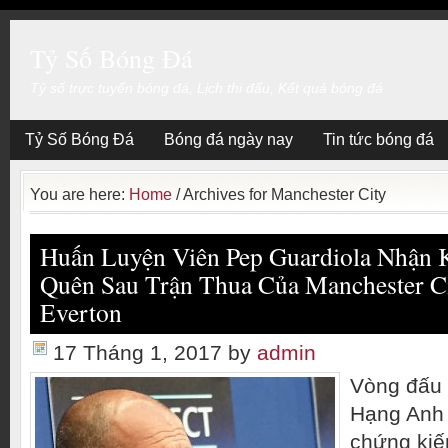
Tỷ Số Bóng Đá
Tỷ số trực tuyến bóng đá, Lịch thi đấu, Kết quả bóng đá
Tỷ Số Bóng Đá
Bóng đá ngày nay
Tin tức bóng đá
You are here:
Home
/
Archives for Manchester City
Huấn Luyện Viên Pep Guardiola Nhận 
Quên Sau Trận Thua Của Manchester C
Everton
17 Tháng 1, 2017
by
admin
Vòng đấu 
Hạng Anh 
chứng kiế