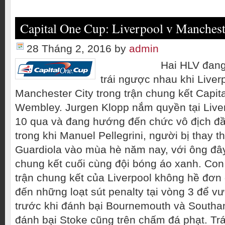
Capital One Cup: Liverpool v Manchest
28 Tháng 2, 2016
by
admin
Hai HLV đang ở và
trái ngược nhau khi Liver
Manchester City trong trận chung kết Capit
Wembley. Jurgen Klopp nắm quyền tại Live
10 qua và đang hướng đến chức vô địch đầ
trong khi Manuel Pellegrini, người bị thay t
Guardiola vào mùa hè năm nay, với ông đây 
chung kết cuối cùng đội bóng áo xanh. Co
trận chung kết của Liverpool không hề đơn
đến những loạt sút penalty tại vòng 3 để vư
trước khi đánh bại Bournemouth và South
đánh bại Stoke cũng trên chấm đá phạt. Trá