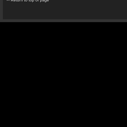
Return to top of page